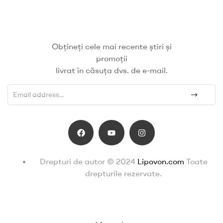
Obțineți cele mai recente știri și
promoții
livrat în căsuța dvs. de e-mail.
Drepturi de autor © 2024
Lipovon.com
Toate
drepturile rezervate.