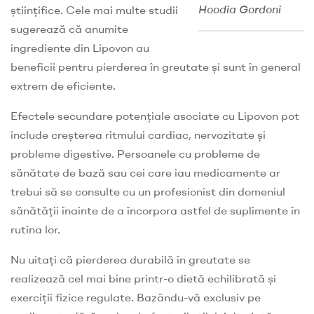
Hoodia Gordoni
științifice. Cele mai multe studii
sugerează că anumite
ingrediente din Lipovon au
beneficii pentru pierderea în greutate și sunt în general
extrem de eficiente.
Efectele secundare potențiale asociate cu Lipovon pot
include creșterea ritmului cardiac, nervozitate și
probleme digestive. Persoanele cu probleme de
sănătate de bază sau cei care iau medicamente ar
trebui să se consulte cu un profesionist din domeniul
sănătății înainte de a încorpora astfel de suplimente în
rutina lor.
Nu uitați că pierderea durabilă în greutate se
realizează cel mai bine printr-o dietă echilibrată și
exerciții fizice regulate. Bazându-vă exclusiv pe