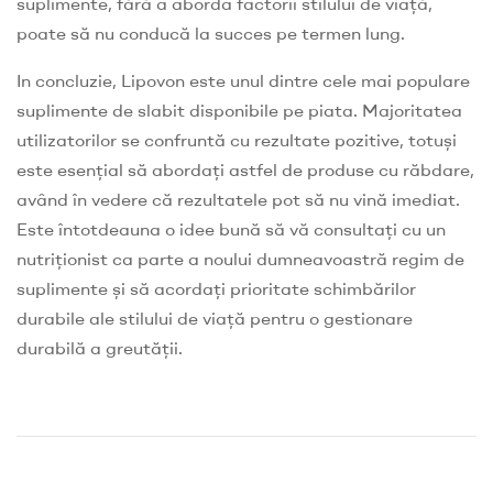
suplimente, fără a aborda factorii stilului de viață,
poate să nu conducă la succes pe termen lung.
In concluzie, Lipovon este unul dintre cele mai populare
suplimente de slabit disponibile pe piata. Majoritatea
utilizatorilor se confruntă cu rezultate pozitive, totuși
este esențial să abordați astfel de produse cu răbdare,
având în vedere că rezultatele pot să nu vină imediat.
Este întotdeauna o idee bună să vă consultați cu un
nutriționist ca parte a noului dumneavoastră regim de
suplimente și să acordați prioritate schimbărilor
durabile ale stilului de viață pentru o gestionare
durabilă a greutății.