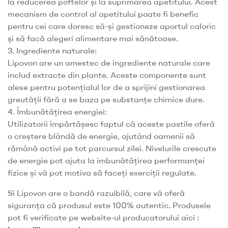
la reducerea poftelor și la suprimarea apetitului. Acest
mecanism de control al apetitului poate fi benefic
pentru cei care doresc să-și gestioneze aportul caloric
și să facă alegeri alimentare mai sănătoase.
3. Ingrediente naturale:
Lipovon are un amestec de ingrediente naturale care
includ extracte din plante. Aceste componente sunt
alese pentru potențialul lor de a sprijini gestionarea
greutății fără a se baza pe substanțe chimice dure.
4. Îmbunătățirea energiei:
Utilizatorii împărtășesc faptul că aceste pastile oferă
o creștere blândă de energie, ajutând oamenii să
rămână activi pe tot parcursul zilei. Nivelurile crescute
de energie pot ajuta la îmbunătățirea performanței
fizice și vă pot motiva să faceți exerciții regulate.
Si Lipovon are o bandă razuibilă, care vă oferă
siguranța că produsul este 100% autentic. Produsele
pot fi verificate pe website-ul producatorului aici :