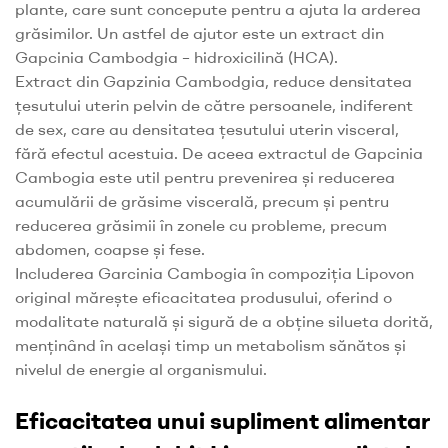
plante, care sunt concepute pentru a ajuta la arderea
grăsimilor. Un astfel de ajutor este un extract din
Gapcinia Cambodgia – hidroxicilină (HCA).
Extract din Gapzinia Cambodgia, reduce densitatea
țesutului uterin pelvin de către persoanele, indiferent
de sex, care au densitatea țesutului uterin visceral,
fără efectul acestuia. De aceea extractul de Gapcinia
Cambogia este util pentru prevenirea și reducerea
acumulării de grăsime viscerală, precum și pentru
reducerea grăsimii în zonele cu probleme, precum
abdomen, coapse și fese.
Includerea Garcinia Cambogia în compoziția Lipovon
original mărește eficacitatea produsului, oferind o
modalitate naturală și sigură de a obține silueta dorită,
menținând în același timp un metabolism sănătos și
nivelul de energie al organismului.
Eficacitatea unui supliment alimentar