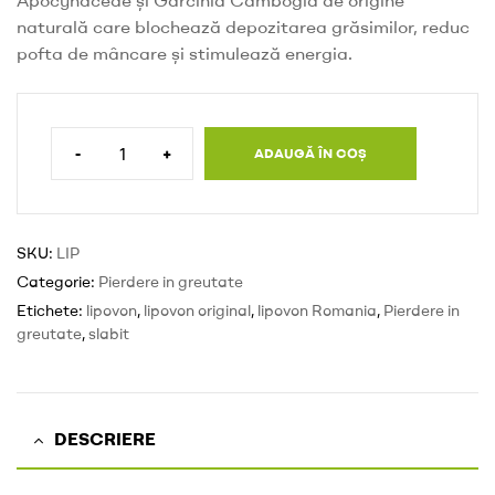
naturală care blochează depozitarea grăsimilor, reduc
pofta de mâncare și stimulează energia.
-
+
ADAUGĂ ÎN COȘ
SKU:
LIP
Categorie:
Pierdere in greutate
Etichete:
lipovon
,
lipovon original
,
lipovon Romania
,
Pierdere in
greutate
,
slabit
DESCRIERE