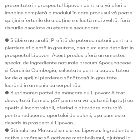
prezentate în prospectul Lipovon pentru a vă oferi o
imagine completă a modului în care produsul vă poate
sprijini eforturile de a obține o siluetă mai zveltă, fără
riscurile asociate cu efectele secundare:
● Slăbire naturală: Profită de puterea naturii pentru o
pierdere eficientă în greutate, așa cum este detaliat în
prospectul Lipovon. Acest produs oferă un amestec
special de ingrediente naturale precum Apocynaceae
și Garcinia Cambogia, selectate pentru capacitatea
lor de a sprijini pierderea sănătoasă în greutate
lucrând în armonie cu corpul tău.
● Suprimarea poftei de mâncare cu Lipovon: A fost
dezvoltată formula p57 pentru a vă ajuta să luptați cu
apetitul incontrolabil, oferind o abordare naturală
pentru reducerea aportului de calorii, așa cum este
descris în prospectul Lipovon.
● Stimularea Metabolismului cu Lipovon: Ingredientele
active urmăresc să activeze metabolismul, ajutând la