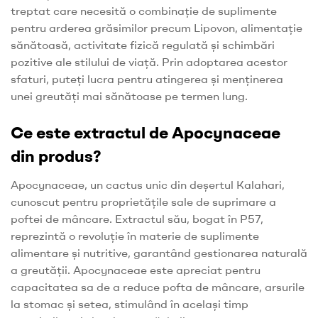
treptat care necesită o combinație de suplimente
pentru arderea grăsimilor precum Lipovon, alimentație
sănătoasă, activitate fizică regulată și schimbări
pozitive ale stilului de viață. Prin adoptarea acestor
sfaturi, puteți lucra pentru atingerea și menținerea
unei greutăți mai sănătoase pe termen lung.
Ce este extractul de Apocynaceae
din produs?
Apocynaceae, un cactus unic din deșertul Kalahari,
cunoscut pentru proprietățile sale de suprimare a
poftei de mâncare. Extractul său, bogat în P57,
reprezintă o revoluție în materie de suplimente
alimentare și nutritive, garantând gestionarea naturală
a greutății. Apocynaceae este apreciat pentru
capacitatea sa de a reduce pofta de mâncare, arsurile
la stomac și setea, stimulând în același timp