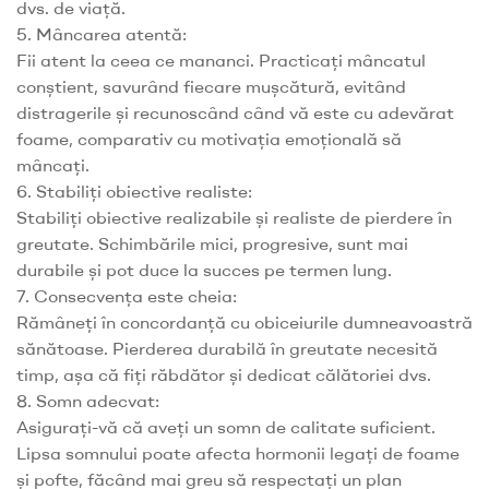
dvs. de viață.
5. Mâncarea atentă:
Fii atent la ceea ce mananci. Practicați mâncatul
conștient, savurând fiecare mușcătură, evitând
distragerile și recunoscând când vă este cu adevărat
foame, comparativ cu motivația emoțională să
mâncați.
6. Stabiliți obiective realiste:
Stabiliți obiective realizabile și realiste de pierdere în
greutate. Schimbările mici, progresive, sunt mai
durabile și pot duce la succes pe termen lung.
7. Consecvența este cheia:
Rămâneți în concordanță cu obiceiurile dumneavoastră
sănătoase. Pierderea durabilă în greutate necesită
timp, așa că fiți răbdător și dedicat călătoriei dvs.
8. Somn adecvat:
Asigurați-vă că aveți un somn de calitate suficient.
Lipsa somnului poate afecta hormonii legați de foame
și pofte, făcând mai greu să respectați un plan