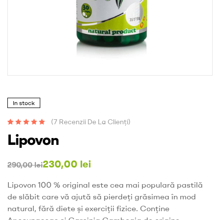
In stock
(
7
Recenzii De La Clienți)
Evaluat la
7
5.00
Lipovon
din 5 pe baza a
evaluări de la
clienți
230,00
lei
290,00
lei
Lipovon 100 % original este cea mai populară pastilă
de slăbit care vă ajută să pierdeți grăsimea în mod
natural, fără diete și exerciții fizice. Conține
Apocynaceae și Garcinia Cambogia de origine