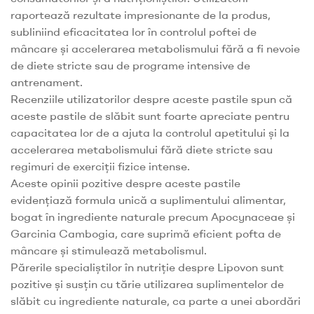
raportează rezultate impresionante de la produs,
subliniind eficacitatea lor în controlul poftei de
mâncare și accelerarea metabolismului fără a fi nevoie
de diete stricte sau de programe intensive de
antrenament.
Recenziile utilizatorilor despre aceste pastile spun că
aceste pastile de slăbit sunt foarte apreciate pentru
capacitatea lor de a ajuta la controlul apetitului și la
accelerarea metabolismului fără diete stricte sau
regimuri de exerciții fizice intense.
Aceste opinii pozitive despre aceste pastile
evidențiază formula unică a suplimentului alimentar,
bogat în ingrediente naturale precum Apocynaceae și
Garcinia Cambogia, care suprimă eficient pofta de
mâncare și stimulează metabolismul.
Părerile specialiștilor în nutriție despre Lipovon sunt
pozitive și susțin cu tărie utilizarea suplimentelor de
slăbit cu ingrediente naturale, ca parte a unei abordări