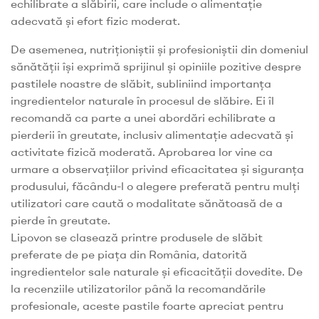
echilibrate a slăbirii, care include o alimentație
adecvată și efort fizic moderat.
De asemenea, nutriționiștii și profesioniștii din domeniul
sănătății își exprimă sprijinul și opiniile pozitive despre
pastilele noastre de slăbit, subliniind importanța
ingredientelor naturale în procesul de slăbire. Ei îl
recomandă ca parte a unei abordări echilibrate a
pierderii în greutate, inclusiv alimentație adecvată și
activitate fizică moderată. Aprobarea lor vine ca
urmare a observațiilor privind eficacitatea și siguranța
produsului, făcându-l o alegere preferată pentru mulți
utilizatori care caută o modalitate sănătoasă de a
pierde în greutate.
Lipovon se clasează printre produsele de slăbit
preferate de pe piața din România, datorită
ingredientelor sale naturale și eficacității dovedite. De
la recenziile utilizatorilor până la recomandările
profesionale, aceste pastile foarte apreciat pentru