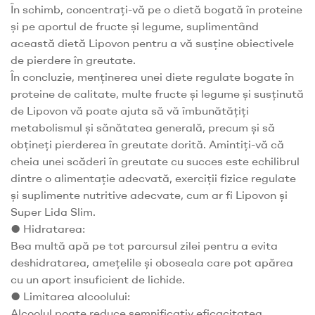
În schimb, concentrați-vă pe o dietă bogată în proteine
și pe aportul de fructe și legume, suplimentând
această dietă Lipovon pentru a vă susține obiectivele
de pierdere în greutate.
În concluzie, menținerea unei diete regulate bogate în
proteine de calitate, multe fructe și legume și susținută
de Lipovon vă poate ajuta să vă îmbunătățiți
metabolismul și sănătatea generală, precum și să
obțineți pierderea în greutate dorită. Amintiți-vă că
cheia unei scăderi în greutate cu succes este echilibrul
dintre o alimentație adecvată, exerciții fizice regulate
și suplimente nutritive adecvate, cum ar fi Lipovon și
Super Lida Slim.
● Hidratarea:
Bea multă apă pe tot parcursul zilei pentru a evita
deshidratarea, amețelile și oboseala care pot apărea
cu un aport insuficient de lichide.
● Limitarea alcoolului:
Alcoolul poate reduce semnificativ eficacitatea