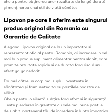
cheia pentru obținerea unor rezultate de lungă durată
și menținerea unui stil de viață sănătos.
Lipovon pe care il oferim este singurul
produs original din Romania cu
Garantie de Calitate
Alegand Lipovon original de la un importator si
reprezentant oficial pentru Romania, ai incredere in cel
mai bun produs supliment alimentar pentru slabit, care
promite rezultate rapide si de durata fara riscul unui
efect yo-yo nedorit.
Drumul către un corp mai suplu: Investește în
sănătatea și frumusețea ta cu pastilele noastre de
slăbit.
Cheia pentru o siluetă subțire fără efort și în siguranță
– este pierderea în greutate cu cele mai bune pastile
de slabit, partenerul tău de încredere în lupta împotriva