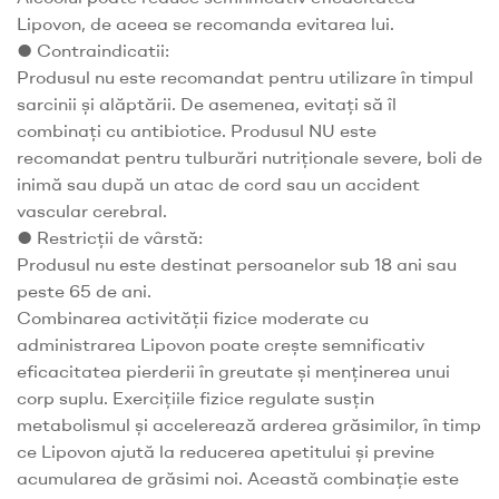
Lipovon, de aceea se recomanda evitarea lui.
● Contraindicatii:
Produsul nu este recomandat pentru utilizare în timpul
sarcinii și alăptării. De asemenea, evitați să îl
combinați cu antibiotice. Produsul NU este
recomandat pentru tulburări nutriționale severe, boli de
inimă sau după un atac de cord sau un accident
vascular cerebral.
● Restricții de vârstă:
Produsul nu este destinat persoanelor sub 18 ani sau
peste 65 de ani.
Combinarea activității fizice moderate cu
administrarea Lipovon poate crește semnificativ
eficacitatea pierderii în greutate și menținerea unui
corp suplu. Exercițiile fizice regulate susțin
metabolismul și accelerează arderea grăsimilor, în timp
ce Lipovon ajută la reducerea apetitului și previne
acumularea de grăsimi noi. Această combinație este