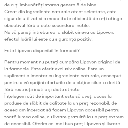
de a-ți îmbunătăți starea generală de bine.
Creat din ingrediente naturale atent selectate, este
sigur de utilizat și o modalitate eficientă de a-ți atinge
obiectivul fără efecte secundare inutile.
Nu vă puneți întrebarea, a slăbit cineva cu Lipovon,
efectul luării lui este cu siguranță pozitiv!
Este Lipovon disponibil în farmacii?
Pentru moment nu puteți cumpăra Lipovon original de
la farmacie. Este oferit exclusiv online. Este un
supliment alimentar cu ingrediente naturale, conceput
pentru a vă sprijini eforturile de a obține silueta dorită
fără restricții inutile și diete stricte.
Înțelegem cât de important este să aveți acces la
produse de slăbit de calitate la un preț rezonabil, de
aceea am încercat să facem Lipovon accesibil pentru
toată lumea online, cu livrare gratuită la un preț extrem
de accesibil. Oferim cel mai bun preț Lipovon și livrare