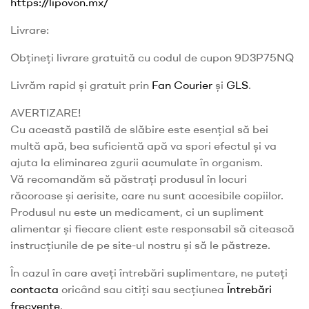
https://lipovon.mx/
Livrare:
Obțineți livrare gratuită cu codul de cupon 9D3P75NQ
Livrăm rapid și gratuit prin
Fan Courier
și
GLS
.
AVERTIZARE!
Cu această pastilă de slăbire este esențial să bei
multă apă, bea suficientă apă va spori efectul și va
ajuta la eliminarea zgurii acumulate în organism.
Vă recomandăm să păstrați produsul în locuri
răcoroase și aerisite, care nu sunt accesibile copiilor.
Produsul nu este un medicament, ci un supliment
alimentar și fiecare client este responsabil să citească
instrucțiunile de pe site-ul nostru și să le păstreze.
În cazul în care aveți întrebări suplimentare, ne puteți
contacta
oricând sau citiți sau secțiunea
Întrebări
frecvente
.