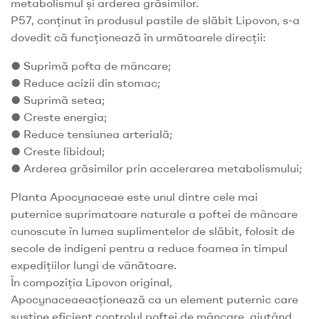
metabolismul și arderea grăsimilor.
P57, conținut în produsul pastile de slăbit Lipovon, s-a
dovedit că funcționează în următoarele direcții:
● Suprimă pofta de mâncare;
● Reduce acizii din stomac;
● Suprimă setea;
● Creste energia;
● Reduce tensiunea arterială;
● Creste libidoul;
● Arderea grăsimilor prin accelerarea metabolismului;
Planta Apocynaceae este unul dintre cele mai
puternice suprimatoare naturale a poftei de mâncare
cunoscute în lumea suplimentelor de slăbit, folosit de
secole de indigeni pentru a reduce foamea în timpul
expedițiilor lungi de vânătoare.
În compoziția Lipovon original,
Apocynaceaeacționează ca un element puternic care
susține eficient controlul poftei de mâncare, ajutând