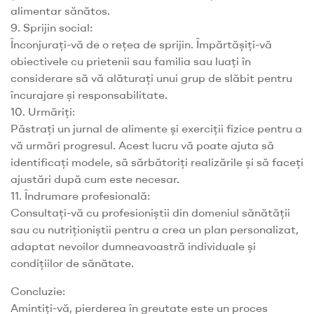
alimentar sănătos.
9. Sprijin social:
Înconjurați-vă de o rețea de sprijin. Împărtășiți-vă
obiectivele cu prietenii sau familia sau luați în
considerare să vă alăturați unui grup de slăbit pentru
încurajare și responsabilitate.
10. Urmăriți:
Păstrați un jurnal de alimente și exerciții fizice pentru a
vă urmări progresul. Acest lucru vă poate ajuta să
identificați modele, să sărbătoriți realizările și să faceți
ajustări după cum este necesar.
11. Îndrumare profesională:
Consultați-vă cu profesioniștii din domeniul sănătății
sau cu nutriționiștii pentru a crea un plan personalizat,
adaptat nevoilor dumneavoastră individuale și
condițiilor de sănătate.
Concluzie:
Amintiți-vă, pierderea în greutate este un proces