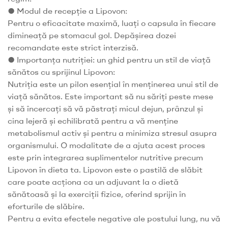
● Modul de recepție a Lipovon:
Pentru o eficacitate maximă, luați o capsula în fiecare
dimineață pe stomacul gol. Depășirea dozei
recomandate este strict interzisă.
● Importanța nutriției: un ghid pentru un stil de viață
sănătos cu sprijinul Lipovon:
Nutriția este un pilon esențial în menținerea unui stil de
viață sănătos. Este important să nu săriți peste mese
și să încercați să vă păstrați micul dejun, prânzul și
cina lejeră și echilibrată pentru a vă menține
metabolismul activ și pentru a minimiza stresul asupra
organismului. O modalitate de a ajuta acest proces
este prin integrarea suplimentelor nutritive precum
Lipovon în dieta ta. Lipovon este o pastilă de slăbit
care poate acționa ca un adjuvant la o dietă
sănătoasă și la exerciții fizice, oferind sprijin în
eforturile de slăbire.
Pentru a evita efectele negative ale postului lung, nu vă