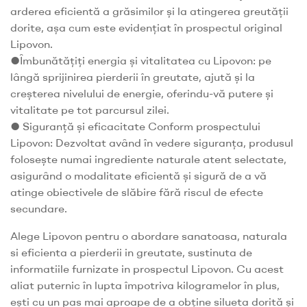
arderea eficientă a grăsimilor și la atingerea greutății
dorite, așa cum este evidențiat în prospectul original
Lipovon.
●Îmbunătățiți energia și vitalitatea cu Lipovon: pe
lângă sprijinirea pierderii în greutate, ajută și la
creșterea nivelului de energie, oferindu-vă putere și
vitalitate pe tot parcursul zilei.
● Siguranță și eficacitate Conform prospectului
Lipovon: Dezvoltat având în vedere siguranța, produsul
folosește numai ingrediente naturale atent selectate,
asigurând o modalitate eficientă și sigură de a vă
atinge obiectivele de slăbire fără riscul de efecte
secundare.
Alege Lipovon pentru o abordare sanatoasa, naturala
si eficienta a pierderii in greutate, sustinuta de
informatiile furnizate in prospectul Lipovon. Cu acest
aliat puternic în lupta împotriva kilogramelor în plus,
ești cu un pas mai aproape de a obține silueta dorită și