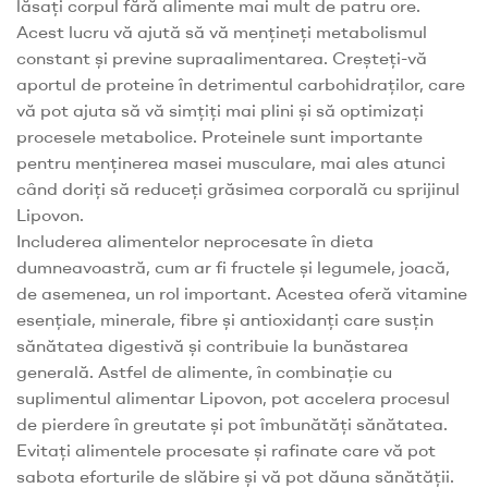
lăsați corpul fără alimente mai mult de patru ore.
Acest lucru vă ajută să vă mențineți metabolismul
constant și previne supraalimentarea. Creșteți-vă
aportul de proteine în detrimentul carbohidraților, care
vă pot ajuta să vă simțiți mai plini și să optimizați
procesele metabolice. Proteinele sunt importante
pentru menținerea masei musculare, mai ales atunci
când doriți să reduceți grăsimea corporală cu sprijinul
Lipovon.
Includerea alimentelor neprocesate în dieta
dumneavoastră, cum ar fi fructele și legumele, joacă,
de asemenea, un rol important. Acestea oferă vitamine
esențiale, minerale, fibre și antioxidanți care susțin
sănătatea digestivă și contribuie la bunăstarea
generală. Astfel de alimente, în combinație cu
suplimentul alimentar Lipovon, pot accelera procesul
de pierdere în greutate și pot îmbunătăți sănătatea.
Evitați alimentele procesate și rafinate care vă pot
sabota eforturile de slăbire și vă pot dăuna sănătății.