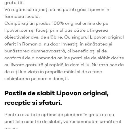
gratuită!
Vă rugăm să rețineți că nu puteți găsi Lipovon în
farmacia locală.
Cumpărați un produs 100% original online de pe
lipovon.com și faceți primul pas către atingerea
obiectivelor dvs. de slăbire. Cu singurul Lipovon original
oferit în Romania, nu doar investiți în sănătatea și
bunăstarea dumneavoastră, ci beneficiați și de
confortul de a comanda online pastilele de slăbit dorite
cu livrare gratuită și rapidă la domiciliu. Nu rata ocazia
de a-ți lua viața în propriile mâini și de a face
schimbarea pe care o dorești.
Pastile de slabit Lipovon original,
receptie si sfaturi.
Pentru rezultate optime de pierdere în greutate cu
pastilele noastre de slabit, vă recomandăm următorul
regim: