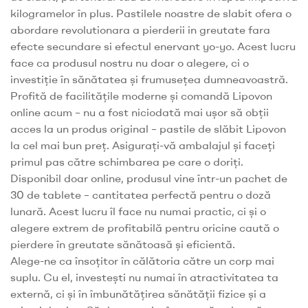
kilogramelor în plus. Pastilele noastre de slabit ofera o
abordare revolutionara a pierderii in greutate fara
efecte secundare si efectul enervant yo-yo. Acest lucru
face ca produsul nostru nu doar o alegere, ci o
investiție în sănătatea și frumusețea dumneavoastră.
Profită de facilitățile moderne și comandă Lipovon
online acum – nu a fost niciodată mai ușor să obții
acces la un produs original – pastile de slăbit Lipovon
la cel mai bun preț. Asigurați-vă ambalajul și faceți
primul pas către schimbarea pe care o doriți.
Disponibil doar online, produsul vine într-un pachet de
30 de tablete – cantitatea perfectă pentru o doză
lunară. Acest lucru îl face nu numai practic, ci și o
alegere extrem de profitabilă pentru oricine caută o
pierdere în greutate sănătoasă și eficientă.
Alege-ne ca însoțitor în călătoria către un corp mai
suplu. Cu el, investești nu numai în atractivitatea ta
externă, ci și în îmbunătățirea sănătății fizice și a