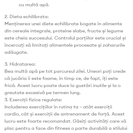
cu multă apă.
2. Dieta echilibrata:
Menținerea unei diete echilibrate bogate în alimente
din cereale integrale, proteine slabe, fructe și legume
este cheia succesului. Controlul porțiilor este crucial și
încercați să limitați alimentele procesate și zaharurile
adăugate.
3. Hidratarea:
Bea multă apă pe tot parcursul zilei. Uneori poți crede
că jucăria îi este foame, în timp ce, de fapt, îți este
frică. Acest lucru poate duce la gustări inutile și la o
greutate excesivă pe termen lung.
3. Exerciții fizice regulate:
Includerea exercițiilor în rutina ta – atât exerciții
cardio, cât și exerciții de antrenament de forță. Acest
lucru este foarte recomandat. Găsiți activități care vă
plac pentru a face din fitness o parte durabilă a stilului