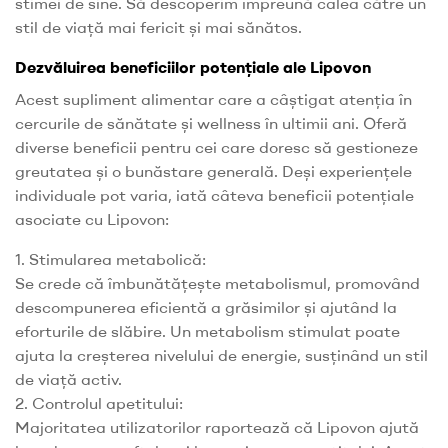
stimei de sine. Să descoperim împreună calea către un
stil de viață mai fericit și mai sănătos.
Dezvăluirea beneficiilor potențiale ale Lipovon
Acest supliment alimentar care a câștigat atenția în
cercurile de sănătate și wellness în ultimii ani. Oferă
diverse beneficii pentru cei care doresc să gestioneze
greutatea și o bunăstare generală. Deși experiențele
individuale pot varia, iată câteva beneficii potențiale
asociate cu Lipovon:
1. Stimularea metabolică:
Se crede că îmbunătățește metabolismul, promovând
descompunerea eficientă a grăsimilor și ajutând la
eforturile de slăbire. Un metabolism stimulat poate
ajuta la creșterea nivelului de energie, susținând un stil
de viață activ.
2. Controlul apetitului:
Majoritatea utilizatorilor raportează că Lipovon ajută