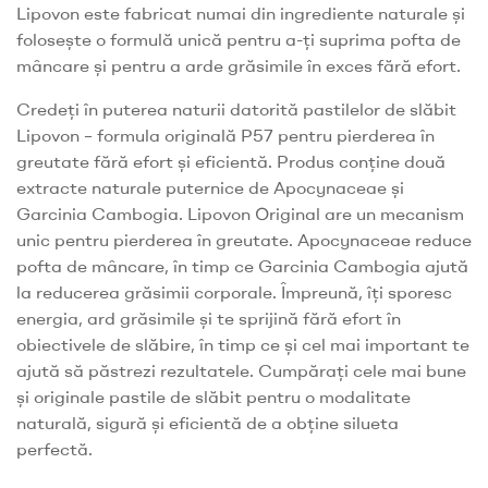
Lipovon este fabricat numai din ingrediente naturale și
folosește o formulă unică pentru a-ți suprima pofta de
mâncare și pentru a arde grăsimile în exces fără efort.
Credeți în puterea naturii datorită pastilelor de slăbit
Lipovon – formula originală P57 pentru pierderea în
greutate fără efort și eficientă. Produs conține două
extracte naturale puternice de Apocynaceae și
Garcinia Cambogia. Lipovon Original are un mecanism
unic pentru pierderea în greutate. Apocynaceae reduce
pofta de mâncare, în timp ce Garcinia Cambogia ajută
la reducerea grăsimii corporale. Împreună, îți sporesc
energia, ard grăsimile și te sprijină fără efort în
obiectivele de slăbire, în timp ce și cel mai important te
ajută să păstrezi rezultatele. Cumpărați cele mai bune
și originale pastile de slăbit pentru o modalitate
naturală, sigură și eficientă de a obține silueta
perfectă.